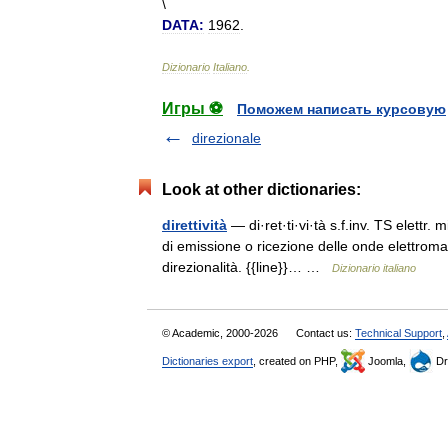
\
DATA:
1962
.
Dizionario
Italiano
.
Игры ⚽
Поможем написать курсовую
direzionale
Look at other dictionaries:
direttività
— di·ret·ti·vi·tà s.f.inv. TS elettr.
di emissione o ricezione delle onde elettroma
direzionalità. {{line}}… …
Dizionario italiano
© Academic, 2000-2026
Contact us:
Technical Support
,
Dictionaries export
, created on PHP,
Joomla,
Dr