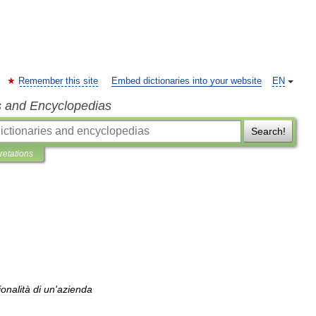
Remember this site
Embed dictionaries into your website
EN
s and Encyclopedias
Search!
pretations
ionalità
di
un
'
azienda