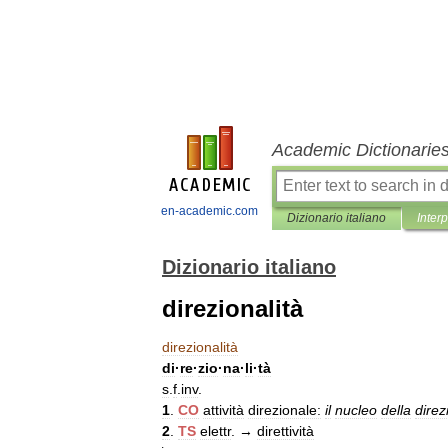
Academic Dictionarie
en-academic.com
Dizionario italiano
Inter
Dizionario italiano
direzionalità
direzionalità
di
·
re
·
zio
·
na
·
li
·
tà
s
.
f
.
inv
.
1
.
CO
attività
direzionale:
il
nucleo
della
direz
2
.
TS
elettr
. →
direttività